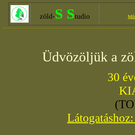
S S
zöld-
tudio
Műs
Üdvözöljük a
zö
30 é
KI
(T
Látogatásho