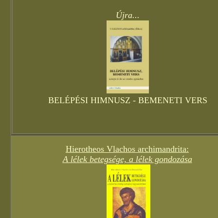
Újra...
BELÉPÉSI HIMNUSZ - BEMENETI VERS
Hierotheos Vlachos archimandrita:
A lélek betegsége, a lélek gondozása