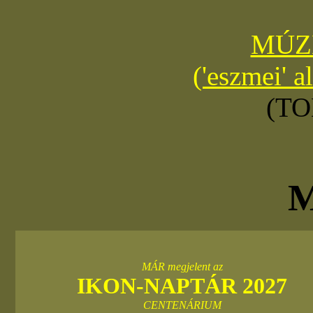
MÚZ
('eszmei' a
(T
M
MÁR megjelent az
IKON-NAPTÁR 202
7
CENTENÁRIUM